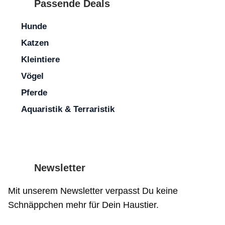
Passende Deals
Name
Hunde
E-
Katzen
Mail-
Name, E-Mail-Adresse und Website in diesem Browser für
Website
Adresse
Kleintiere
meinen nächsten Kommentar speichern.
Vögel
Pferde
Aquaristik & Terraristik
Newsletter
Mit unserem Newsletter verpasst Du keine
Schnäppchen mehr für Dein Haustier.