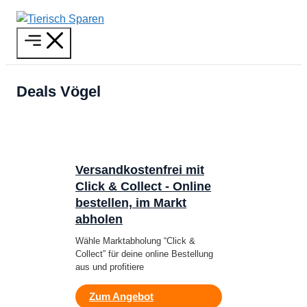
Zum
Inhalt
Menü
springen
Deals Vögel
Versandkostenfrei mit
Click & Collect - Online
bestellen, im Markt
abholen
Wähle Marktabholung “Click &
Collect” für deine online Bestellung
aus und profitiere
Zum Angebot