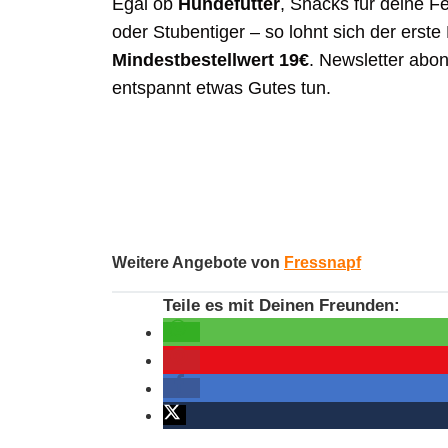
Egal ob
Hundefutter
, Snacks für deine F
oder Stubentiger – so lohnt sich der erste 
Mindestbestellwert 19€
. Newsletter abo
entspannt etwas Gutes tun.
Weitere Angebote von
Fressnapf