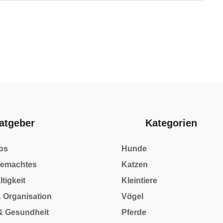
atgeber
Kategorien
ps
Hunde
gemachtes
Katzen
owser für meinen nächsten Kommentar speichern.
tigkeit
Kleintiere
& Organisation
Vögel
& Gesundheit
Pferde