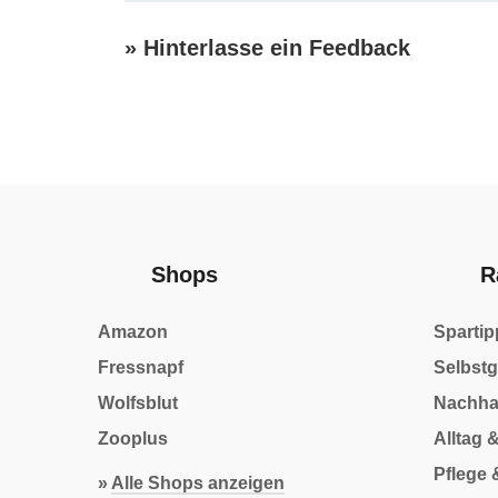
» Hinterlasse ein Feedback
Schreibe einen Kommentar
Kommentar
Shops
R
Name
Amazon
Spartip
E-
Mail-
Fressnapf
Selbst
Name, E-Mail-Adresse und Website in diesem Br
Website
Adresse
Wolfsblut
Nachhal
Zooplus
Alltag 
Pflege 
»
Alle Shops anzeigen