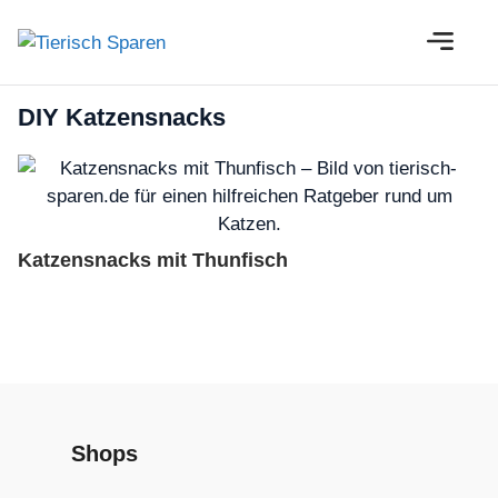
Zum
M
Inhalt
springen
DIY Katzensnacks
Katzensnacks mit Thunfisch
Shops