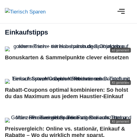
Zum
M
Inhalt
springen
Einkaufstipps
KI generiert
Bonuskarten & Sammelpunkte clever einsetzen
KI generiert
Rabatt-Coupons optimal kombinieren: So holst
du das Maximum aus jedem Haustier-Einkauf
KI generiert
Preisvergleich: Online vs. stationär, Einkauf &
Rabatte – Wo du wirklich mehr sparst.