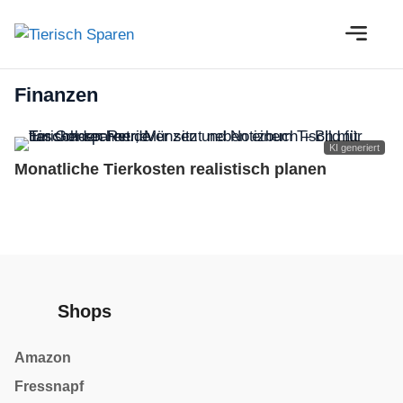
Zum
M
Inhalt
springen
Finanzen
KI generiert
Monatliche Tierkosten realistisch planen
Shops
Amazon
Fressnapf