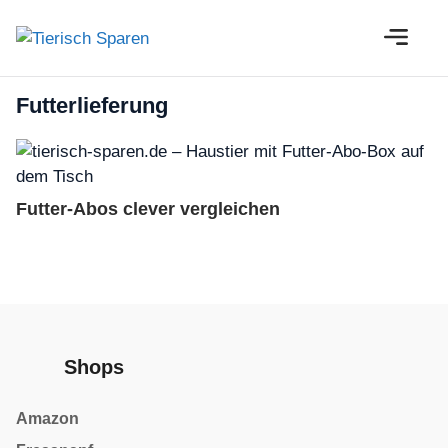
Zum
M
Inhalt
springen
Futterlieferung
Futter-Abos clever vergleichen
Shops
Amazon