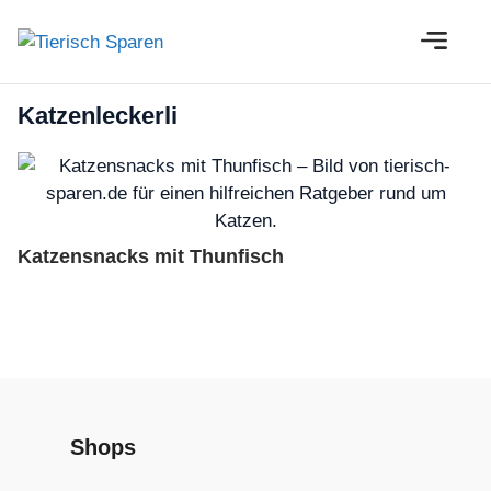
Zum
M
Inhalt
springen
Katzenleckerli
Katzensnacks mit Thunfisch
Shops