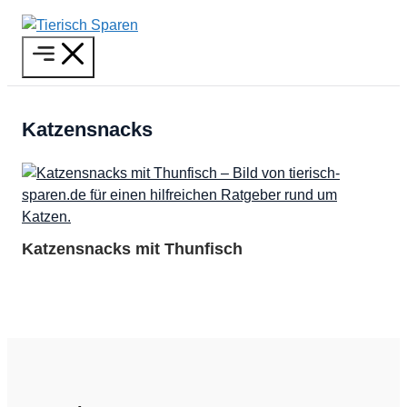
Zum
Inhalt
Menü
springen
Katzensnacks
Katzensnacks mit Thunfisch