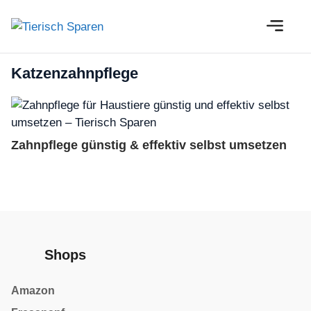
Zum
M
Inhalt
springen
Katzenzahnpflege
Zahnpflege günstig & effektiv selbst umsetzen
Shops
Amazon