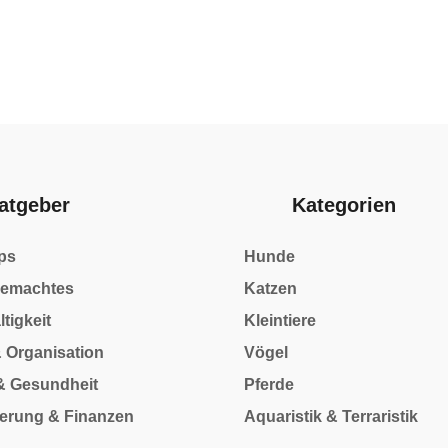
atgeber
Kategorien
ps
Hunde
gemachtes
Katzen
tigkeit
Kleintiere
& Organisation
Vögel
& Gesundheit
Pferde
herung & Finanzen
Aquaristik & Terraristik