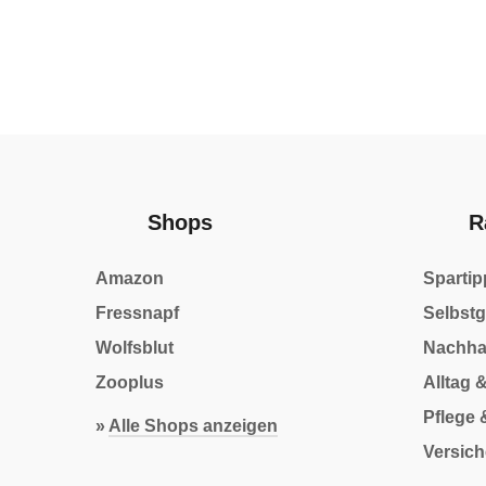
Shops
R
Amazon
Spartip
Fressnapf
Selbst
Wolfsblut
Nachhal
Zooplus
Alltag 
Pflege 
»
Alle Shops anzeigen
Versic