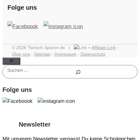
Folge uns
© 2026 Tierisch-Sparen.de |
=
Affiliate-Link
-
Über uns
-
Sitemap
-
Impressum
-
Datenschutz
Schließen
Suchen
Folge uns
Newsletter
Mit unserem Newsletter verpasst Du keine Schnäppchen