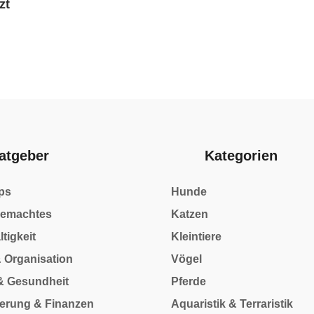
zt
atgeber
Kategorien
ps
Hunde
gemachtes
Katzen
tigkeit
Kleintiere
& Organisation
Vögel
& Gesundheit
Pferde
herung & Finanzen
Aquaristik & Terraristik