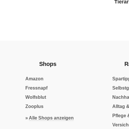
Tierar
Shops
R
Amazon
Spartip
Fressnapf
Selbst
Wolfsblut
Nachhal
Zooplus
Alltag 
Pflege 
»
Alle Shops anzeigen
Versic