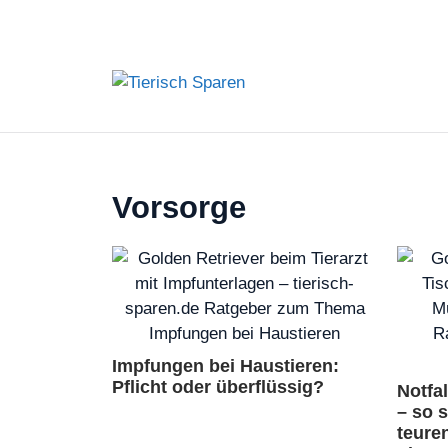
Zum
Inhalt
springen
Vorsorge
Impfungen bei Haustieren:
Pflicht oder überflüssig?
Notfa
– so 
teure