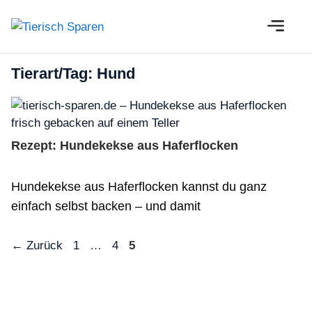
Zum
M
Inhalt
springen
Tierart/Tag:
Hund
Rezept: Hundekekse aus Haferflocken
Hundekekse aus Haferflocken kannst du ganz
einfach selbst backen – und damit
Seite
Seite
Seite
←
Zurück
1
…
4
5