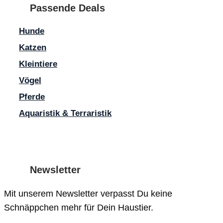
Passende Deals
Hunde
Name
E-
Katzen
Mail-
Kleintiere
Name, E-Mail-Adresse und Website in diesem Browser für meine
Adresse
Vögel
Pferde
Aquaristik & Terraristik
Newsletter
Mit unserem Newsletter verpasst Du keine
Schnäppchen mehr für Dein Haustier.