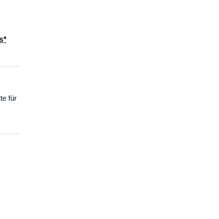
s*
te für