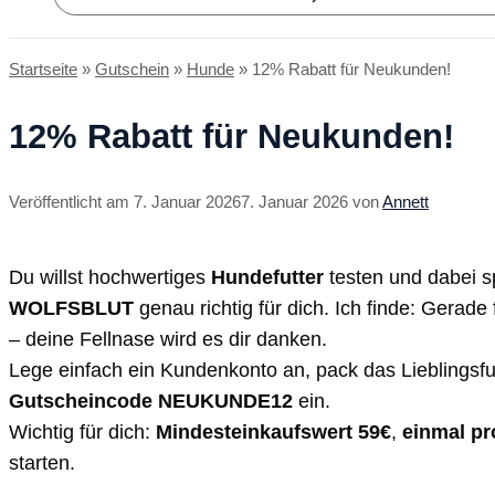
Startseite
»
Gutschein
»
Hunde
»
12% Rabatt für Neukunden!
12% Rabatt für Neukunden!
7. Januar 2026
7. Januar 2026
von
Annett
Du willst hochwertiges
Hundefutter
testen und dabei s
WOLFSBLUT
genau richtig für dich. Ich finde: Gerade
– deine Fellnase wird es dir danken.
Lege einfach ein Kundenkonto an, pack das Lieblingsfu
Gutscheincode NEUKUNDE12
ein.
Wichtig für dich:
Mindesteinkaufswert 59€
,
einmal pr
starten.