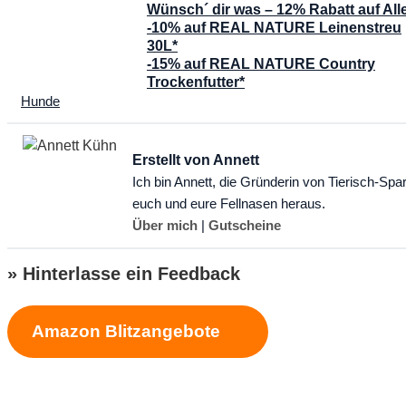
Wünsch´ dir was – 12% Rabatt auf All
-10% auf REAL NATURE Leinenstreu
30L*
-15% auf REAL NATURE Country
Trockenfutter*
Kategorien
Hunde
Erstellt von Annett
Ich bin Annett, die Gründerin von Tierisch-Spa
euch und eure Fellnasen heraus.
Über mich
|
Gutscheine
» Hinterlasse ein Feedback
Amazon Blitzangebote
Schreibe einen Kommentar
Kommentar