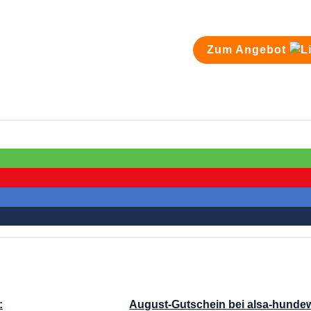
Zum Angebot
:
August-Gutschein bei alsa-hundew