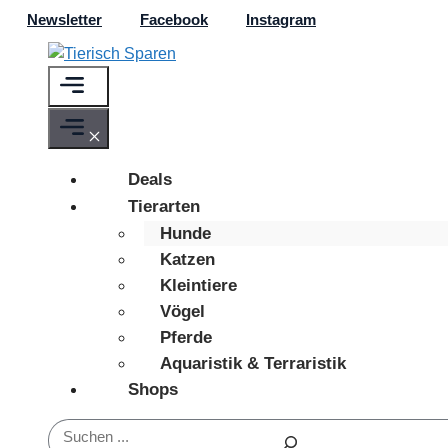
Zum
Newsletter
Facebook
Instagram
Inhalt
springen
Menü
Menü
Deals
Tierarten
Hunde
Katzen
Kleintiere
Vögel
Pferde
Aquaristik & Terraristik
Shops
Suchen