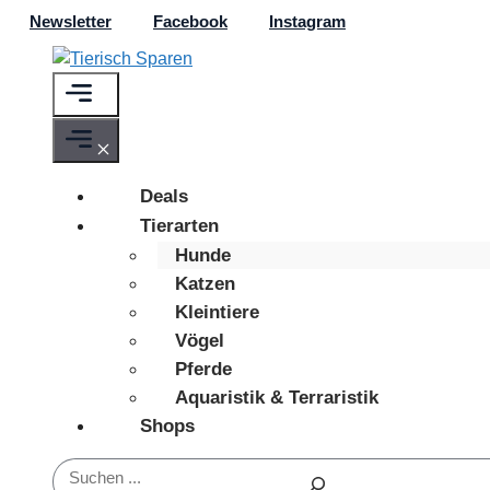
Zum
Newsletter
Facebook
Instagram
Inhalt
springen
Menü
Menü
Deals
Tierarten
Hunde
Katzen
Kleintiere
Vögel
Pferde
Aquaristik & Terraristik
Shops
Suchen