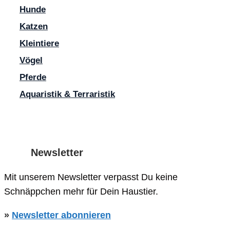
Hunde
Name
Katzen
E-
Kleintiere
Mail-
Website
Vögel
Name, E-Mail-Adresse und Website in diesem Browser für meine
Adresse
Pferde
Aquaristik & Terraristik
Newsletter
Mit unserem Newsletter verpasst Du keine
Schnäppchen mehr für Dein Haustier.
»
Newsletter abonnieren