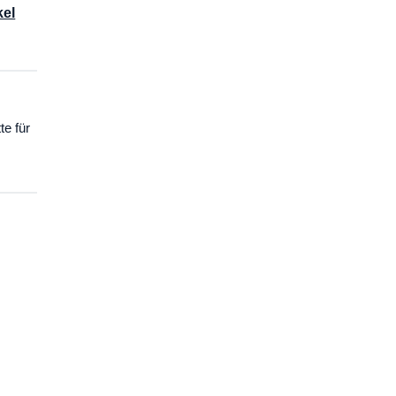
kel
te für