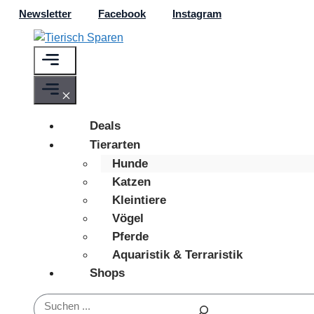
Zum
Newsletter
Facebook
Instagram
Inhalt
springen
Menü
Menü
Deals
Tierarten
Hunde
Katzen
Kleintiere
Vögel
Pferde
Aquaristik & Terraristik
Shops
Suchen