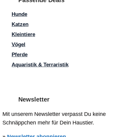
Hunde
Name
Katzen
E-
Kleintiere
Mail-
Website
Vögel
Name, E-Mail-Adresse und Website in diesem Browser für meine
Adresse
Pferde
Aquaristik & Terraristik
Newsletter
Mit unserem Newsletter verpasst Du keine
Schnäppchen mehr für Dein Haustier.
»
Newsletter abonnieren