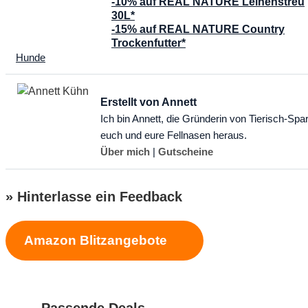
-10% auf REAL NATURE Leinenstreu
30L*
-15% auf REAL NATURE Country
Trockenfutter*
Kategorien
Hunde
Erstellt von Annett
Ich bin Annett, die Gründerin von Tierisch-Spa
euch und eure Fellnasen heraus.
Über mich
|
Gutscheine
» Hinterlasse ein Feedback
Amazon Blitzangebote
Schreibe einen Kommentar
Kommentar
Passende Deals