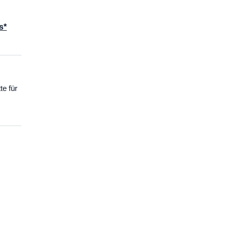
s*
te für