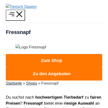
Zum
Inhalt
Menü
springen
Fressnapf
Zum Shop
Zu den Angeboten
Startseite
»
Shops
»
Fressnapf
Du suchst nach
hochwertigem Tierbedarf
zu
fairen
Preisen
?
Fressnapf
bietet eine
riesige Auswahl
an