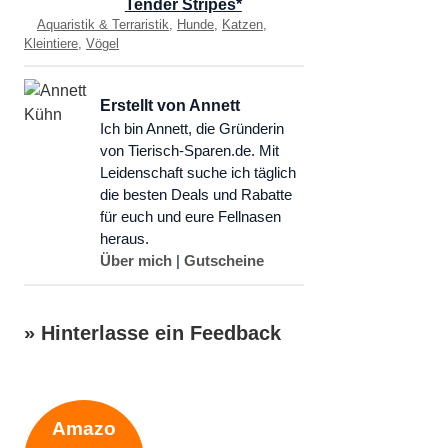
Tender Stripes*
Kategorien
Aquaristik & Terraristik
,
Hunde
,
Katzen
,
Kleintiere
,
Vögel
Erstellt von Annett
Ich bin Annett, die Gründerin
von Tierisch-Sparen.de. Mit
Leidenschaft suche ich täglich
die besten Deals und Rabatte
für euch und eure Fellnasen
heraus.
Über mich
|
Gutscheine
» Hinterlasse ein Feedback
Schreibe einen Kommentar
Amazo