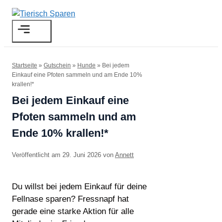
Zum
Inhalt
Menü
springen
Startseite
»
Gutschein
»
Hunde
»
Bei jedem
Einkauf eine Pfoten sammeln und am Ende 10%
krallen!*
Bei jedem Einkauf eine
Pfoten sammeln und am
Ende 10% krallen!*
29. Juni 2026
von
Annett
Du willst bei jedem Einkauf für deine
Fellnase sparen? Fressnapf hat
gerade eine starke Aktion für alle