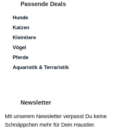
Passende Deals
Name
Hunde
E-
Katzen
Mail-
Name, E-Mail-Adresse und Website in diesem Browser für
Website
Adresse
Kleintiere
meinen nächsten Kommentar speichern.
Vögel
Pferde
Aquaristik & Terraristik
Newsletter
Mit unserem Newsletter verpasst Du keine
Schnäppchen mehr für Dein Haustier.