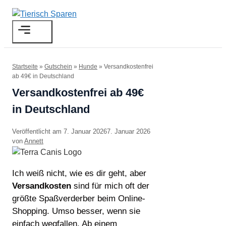
Zum
Inhalt
Menü
springen
Startseite
»
Gutschein
»
Hunde
»
Versandkostenfrei
ab 49€ in Deutschland
Versandkostenfrei ab 49€
in Deutschland
7. Januar 2026
7. Januar 2026
von
Annett
Ich weiß nicht, wie es dir geht, aber
Versandkosten
sind für mich oft der
größte Spaßverderber beim Online-
Shopping. Umso besser, wenn sie
einfach wegfallen. Ab einem