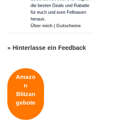
die besten Deals und Rabatte
für euch und eure Fellnasen
heraus.
Über mich
|
Gutscheine
» Hinterlasse ein Feedback
Schreibe einen Kommentar
Amazo
n
Kommentar
Blitzan
gebote
Name
E-
Website
Mail-