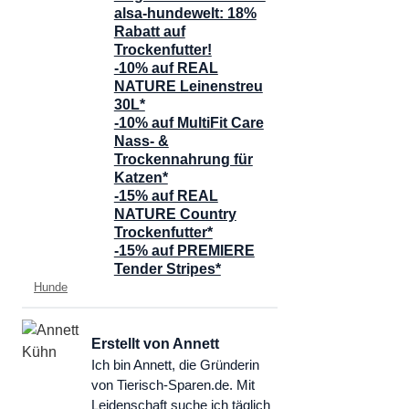
alsa-hundewelt: 18%
Rabatt auf
Trockenfutter!
-10% auf REAL
NATURE Leinenstreu
30L*
-10% auf MultiFit Care
Nass- &
Trockennahrung für
Katzen*
-15% auf REAL
NATURE Country
Trockenfutter*
-15% auf PREMIERE
Tender Stripes*
Kategorien
Hunde
Erstellt von Annett
Ich bin Annett, die Gründerin
von Tierisch-Sparen.de. Mit
Leidenschaft suche ich täglich