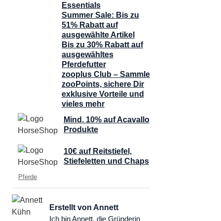
Essentials
Summer Sale: Bis zu
51% Rabatt auf
ausgewählte Artikel
Bis zu 30% Rabatt auf
ausgewähltes
Pferdefutter
zooplus Club – Sammle
zooPoints, sichere Dir
exklusive Vorteile und
vieles mehr
Mind. 10% auf Acavallo
Produkte
10€ auf Reitstiefel,
Stiefeletten und Chaps
Kategorien
Pferde
Erstellt von Annett
Ich bin Annett, die Gründerin