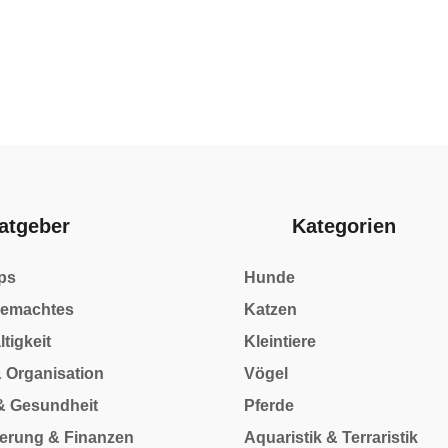
atgeber
Kategorien
ps
Hunde
gemachtes
Katzen
tigkeit
Kleintiere
& Organisation
Vögel
& Gesundheit
Pferde
herung & Finanzen
Aquaristik & Terraristik