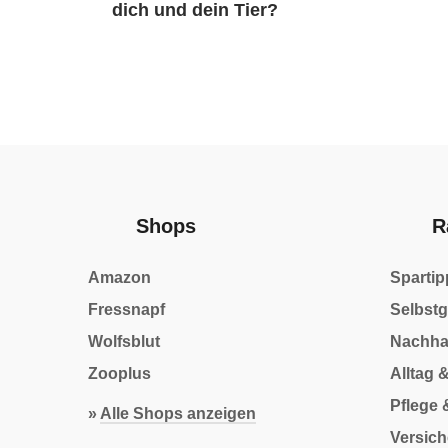
dich und dein Tier?
Shops
R
Amazon
Spartip
Fressnapf
Selbst
Wolfsblut
Nachhal
Zooplus
Alltag 
Pflege 
»
Alle Shops anzeigen
Versic