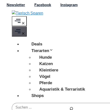
Zum
Newsletter
Facebook
Instagram
Inhalt
springen
Menü
Menü
Deals
Tierarten
Hunde
Katzen
Kleintiere
Vögel
Pferde
Aquaristik & Terraristik
Shops
Suchen