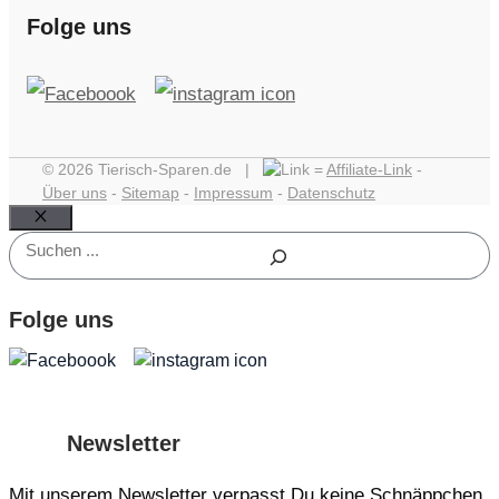
Folge uns
© 2026 Tierisch-Sparen.de |
=
Affiliate-Link
-
Über uns
-
Sitemap
-
Impressum
-
Datenschutz
Schließen
Suchen
Folge uns
Newsletter
Mit unserem Newsletter verpasst Du keine Schnäppchen