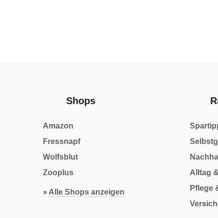
Shops
R
Amazon
Spartip
Fressnapf
Selbst
Wolfsblut
Nachhal
Zooplus
Alltag 
Pflege 
»
Alle Shops anzeigen
Versic