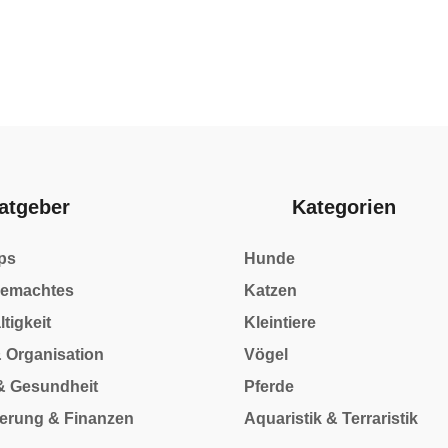
atgeber
Kategorien
ps
Hunde
gemachtes
Katzen
tigkeit
Kleintiere
& Organisation
Vögel
& Gesundheit
Pferde
herung & Finanzen
Aquaristik & Terraristik