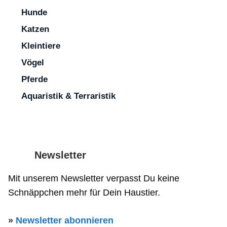
Hunde
E-
Katzen
Mail-
Name, E-Mail-Adresse und Website in diesem Browser für
Website
Adresse
Kleintiere
meinen nächsten Kommentar speichern.
Vögel
Pferde
Aquaristik & Terraristik
Newsletter
Mit unserem Newsletter verpasst Du keine
Schnäppchen mehr für Dein Haustier.
»
Newsletter abonnieren