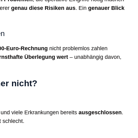
herer
genau diese Risiken aus
. Ein
genauer Blick
en
00‑Euro‑Rechnung
nicht problemlos zahlen
rnsthafte Überlegung wert
– unabhängig davon,
her nicht?
und viele Erkrankungen bereits
ausgeschlossen
.
t schlecht.