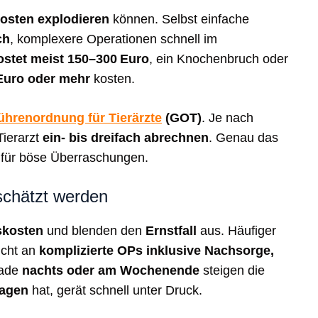
kosten explodieren
können. Selbst einfache
ch
, komplexere Operationen schnell im
ostet meist 150–300 Euro
, ein Knochenbruch oder
Euro oder mehr
kosten.
hrenordnung für Tierärzte
(GOT)
. Je nach
Tierarzt
ein- bis dreifach abrechnen
. Genau das
für böse Überraschungen.
schätzt werden
skosten
und blenden den
Ernstfall
aus. Häufiger
nicht an
komplizierte OPs inklusive Nachsorge,
rade
nachts oder am Wochenende
steigen die
lagen
hat, gerät schnell unter Druck.