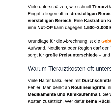
Viele unterschätzen, wie schnell
Tierarzt
Eingriffe liegen oft im
dreistelligen Berei
vierstelligen Bereich
. Eine
Kastration k
eine
Not-OP
kann dagegen
1.500–3.000 
Grundlage für die Abrechnung ist die
Gebü
Aufwand, Notdienst oder Region darf der 
sorgt für
große Preisunterschiede
– und 
Warum Tierarztkosten oft unter
Viele Halter kalkulieren mit
Durchschnitt
Fehler: Man denkt an
Routineeingriffe
, 
Medikamente und Klinikaufenthalt
. Ge
Kosten zusätzlich. Wer dafür
keine Rück